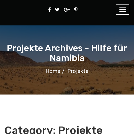
Hilfe für Namibia
Togg
navig
Projekte Archives - Hilfe für
Namibia
Home
Projekte
Category:
Projekte