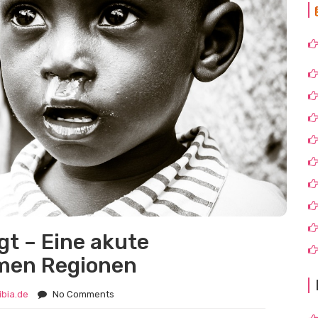
egt – Eine akute
rmen Regionen
ibia.de
No Comments