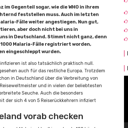
nz im Gegenteil sogar, wie die WHO in ihrem
hternd feststellen muss. Auch im letzten
Malaria-Fälle weiter angestiegen. Nun gut,
eren, aber doch nicht bei uns in
 uns in Deutschland. Stimmt nicht ganz, denn
 1000 Malaria-Fälle registriert worden,
nden eingeschleppt wurden.
nfizieren ist also tatsächlich praktisch null.
esehen auch für das restliche Europa. Trotzdem
t schon in Deutschland über die Verbreitung von
V
Pl
 Reiseweltmeister und in vielen der beliebtesten
 verbreitete Seuche. Auch die besonders
it der sich 4 von 5 Reiserückkehrern infiziert
seland vorab checken